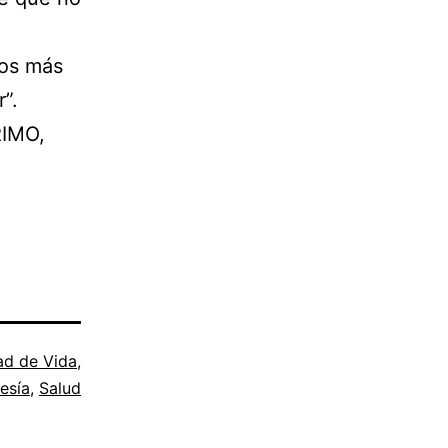
mos más
”.
IMO,
ad de Vida
,
esía
,
Salud