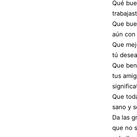
Qué buen
trabajas
Que buen
aún con 
Que mejo
tú desea
Que bend
tus amig
signific
Que toda
sano y s
Da las g
que no s