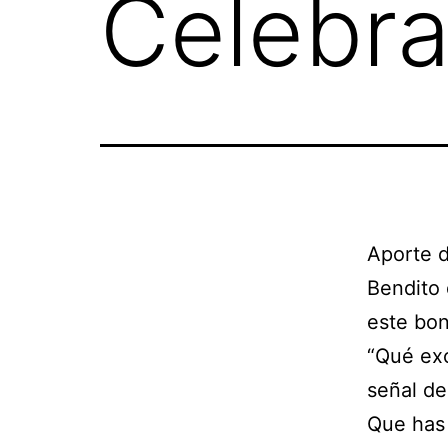
Celebra
Mayores
Aporte d
Bendito 
este bon
“Qué exc
señal de
Que has 