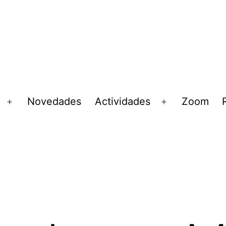
Novedades
Actividades
Zoom
Abrir
Abrir
el
el
menú
menú