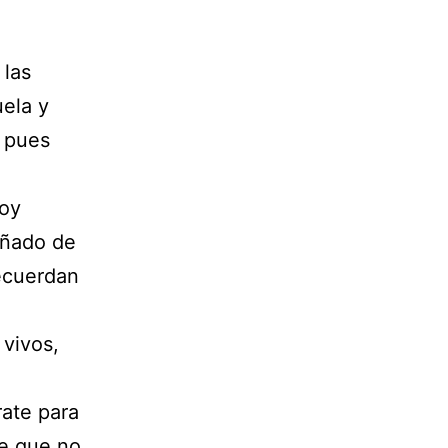
 las
uela y
, pues
hoy
añado de
recuerdan
 vivos,
rate para
re que no