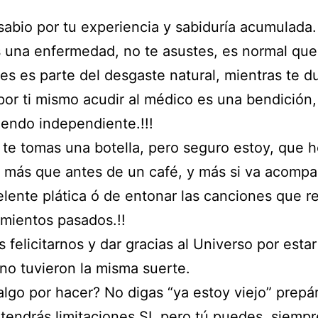
sabio por tu experiencia y sabiduría acumulada.
s una enfermedad, no te asustes, es normal que
es es parte del desgaste natural, mientras te d
or ti mismo acudir al médico es una bendición
iendo independiente.!!!
te tomas una botella, pero seguro estoy, que 
s más que antes de un café, y más si va acomp
lente plática ó de entonar las canciones que 
imientos pasados.!!
felicitarnos y dar gracias al Universo por estar
no tuvieron la misma suerte.
 algo por hacer? No digas “ya estoy viejo” prepá
 tendrás limitaciones SI, pero tú puedes, siemp