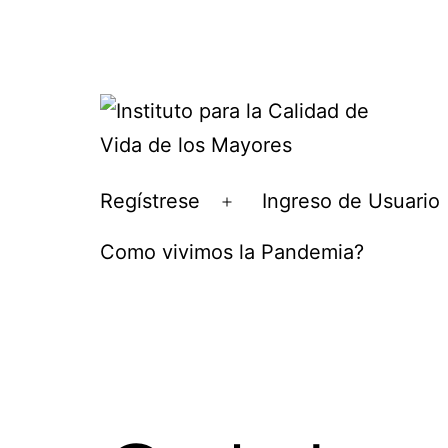
Ir
al
contenido
Instituto
Regístrese
Ingreso de Usuario
Abrir
para
el
Como vivimos la Pandemia?
la
menú
Calidad
de
Vida
de
los