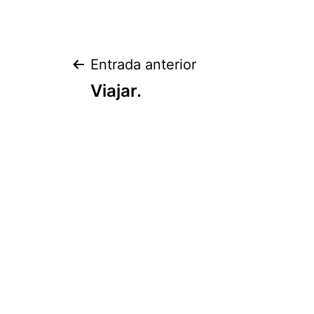
Navegación
Entrada anterior
Viajar.
de
entradas