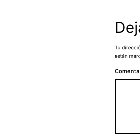
Dej
Tu direcci
están mar
Comenta