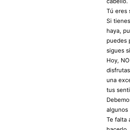
cabello.
Tú eres 
Si tiene
haya, pu
puedes p
sigues s
Hoy, NO 
disfruta
una exce
tus sent
Debemos 
algunos 
Te falta
hacerlo,