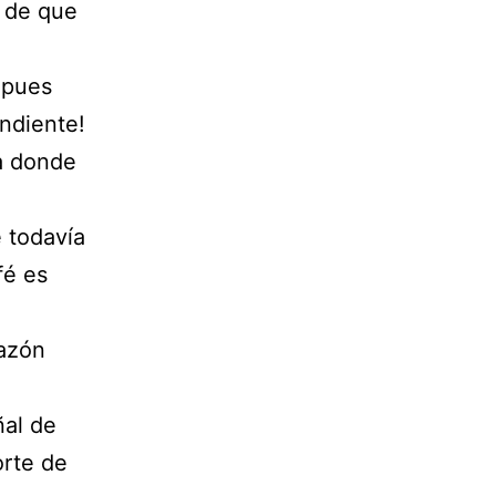
o de que
 pues
endiente!
a donde
 todavía
fé es
razón
ñal de
orte de