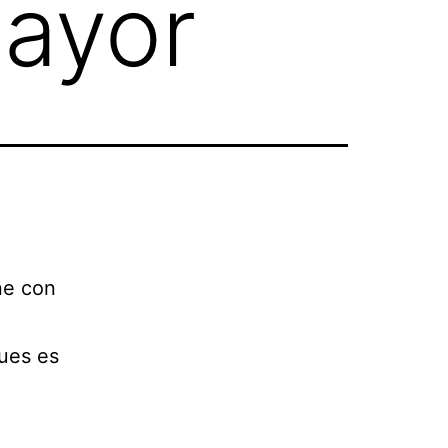
ayor
ne con
pues es