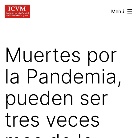
Ir
Instituto
Menú
al
para
contenido
la
Calidad
Muertes por
de
Vida
la Pandemia,
de
los
pueden ser
Mayores
tres veces