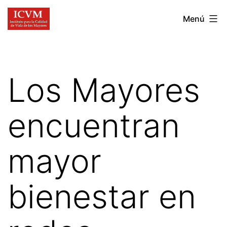
Ir
Instituto
Menú
al
para
contenido
la
Calidad
Los Mayores
de
Vida
encuentran
de
los
mayor
Mayores
bienestar en