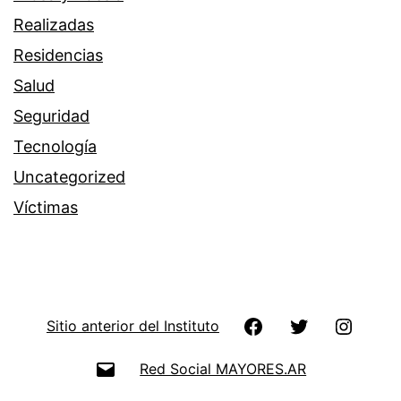
Realizadas
Residencias
Salud
Seguridad
Tecnología
Uncategorized
Víctimas
Facebook
Twitter
Instag
Sitio anterior del Instituto
Email
Red Social MAYORES.AR