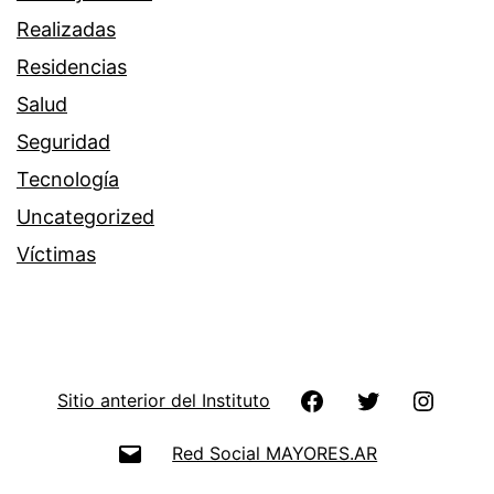
Realizadas
Residencias
Salud
Seguridad
Tecnología
Uncategorized
Víctimas
Facebook
Twitter
Instag
Sitio anterior del Instituto
Email
Red Social MAYORES.AR