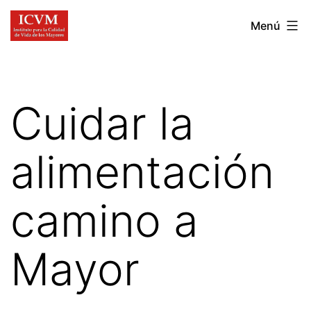
Ir
Instituto
Menú
al
para
contenido
la
Calidad
Cuidar la
de
Vida
alimentación
de
los
camino a
Mayores
Mayor