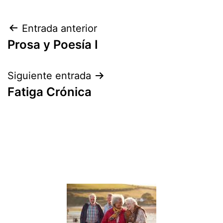
Navegación
Entrada anterior
Prosa y Poesía I
de
entradas
Siguiente entrada
Fatiga Crónica