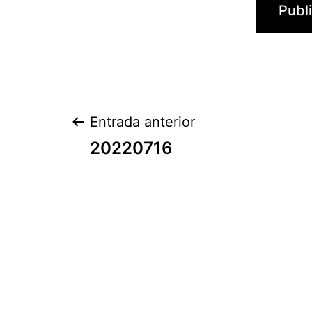
Navegación
Entrada anterior
20220716
de
entradas