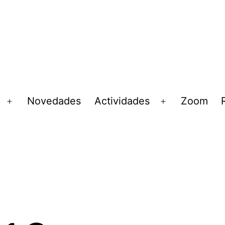
Novedades
Actividades
Zoom
Abrir
Abrir
el
el
menú
menú