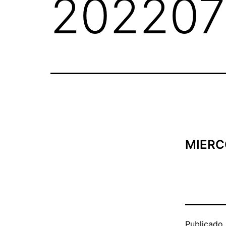
202207
Mayores
MIERC
Publicado