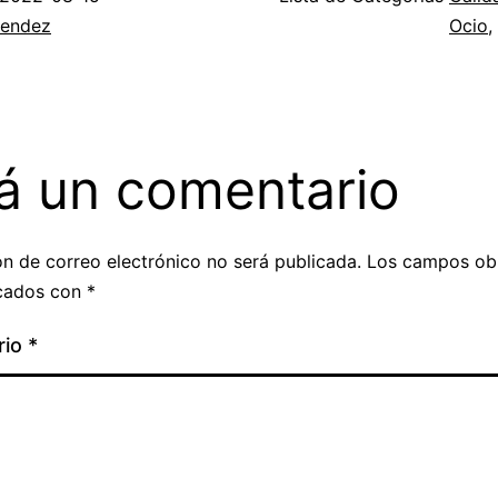
endez
Ocio
,
á un comentario
ón de correo electrónico no será publicada.
Los campos obl
cados con
*
rio
*