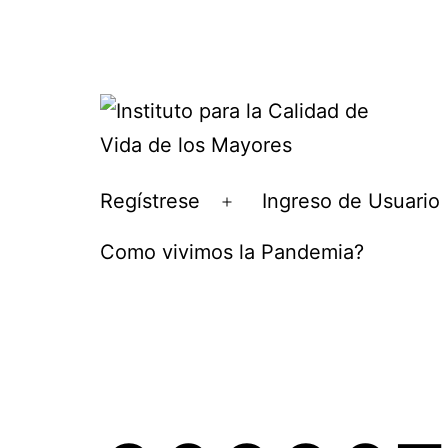
Ir
al
contenido
Instituto
Regístrese
Ingreso de Usuario
Abrir
para
el
Como vivimos la Pandemia?
la
menú
Calidad
de
Vida
de
los