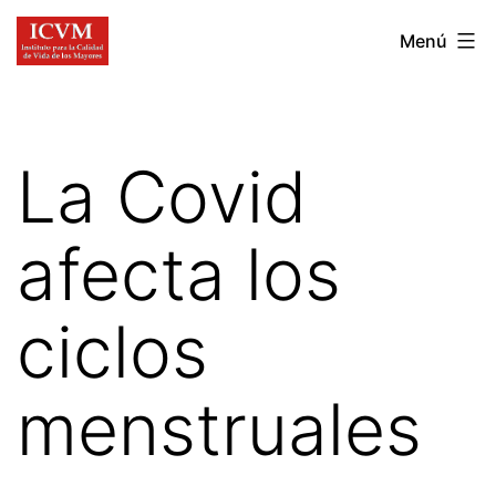
Ir
Instituto
Menú
al
para
contenido
la
Calidad
La Covid
de
Vida
afecta los
de
los
ciclos
Mayores
menstruales