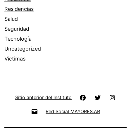
Residencias
Salud
Seguridad
Tecnología
Uncategorized
Víctimas
Facebook
Twitter
Instag
Sitio anterior del Instituto
Email
Red Social MAYORES.AR