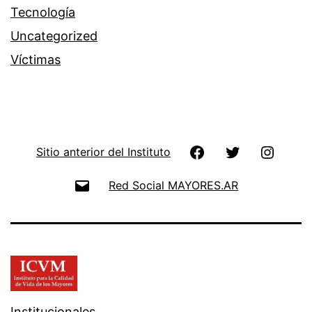
Tecnología
Uncategorized
Víctimas
Facebook
Twitter
Instag
Sitio anterior del Instituto
Email
Red Social MAYORES.AR
Institucionales