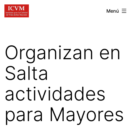
Ir
Instituto
Menú
al
para
contenido
la
Calidad
Organizan en
de
Vida
Salta
de
los
actividades
Mayores
para Mayores