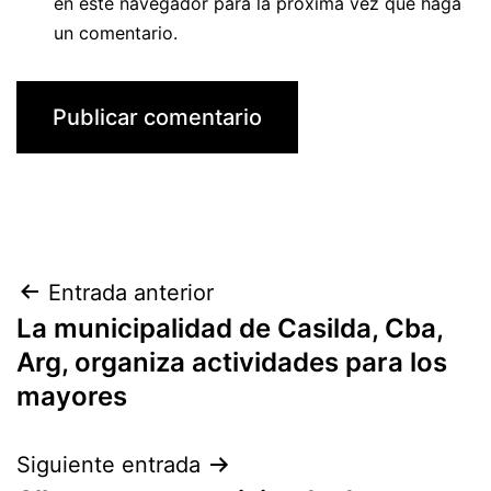
en este navegador para la próxima vez que haga
un comentario.
Navegación
Entrada anterior
La municipalidad de Casilda, Cba,
de
Arg, organiza actividades para los
entradas
mayores
Siguiente entrada