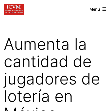
Ir
Instituto
Menú
al
para
contenido
la
Calidad
Aumenta la
de
Vida
cantidad de
de
los
jugadores de
Mayores
lotería en